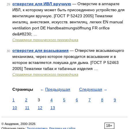
отверстие для ИВЛ вручную
— Отверстие в аппарате
29
ИВЛ, к которому может быть присоединено устройство для
вентиляции вручную. [ГОСТ Р 52423 2005] Тематики
ингаляц. анестезия, искусств. вентиляц. легких EN manual
ventilation port DE Handbeatmungsöffnung FR orifice
de&#8230; …
Справочник технического переводчика
отверстие для всасывания
— Отверстие всасывающего
30
механизма, через которое проводится всасывание и в
которое вставляется ловушка для дыма. [ГОСТ Р 52463
2005] Тематики табак и табачные изделия …
Справочник технического переводчика
Страницы
←
Предыдущая
Следующая
→
1
2
3
4
5
6
7
8
9
10
11
12
13
© Академик, 2000-2026
18+
Обратная связь:
Техподдержка
,
Реклама на сайте