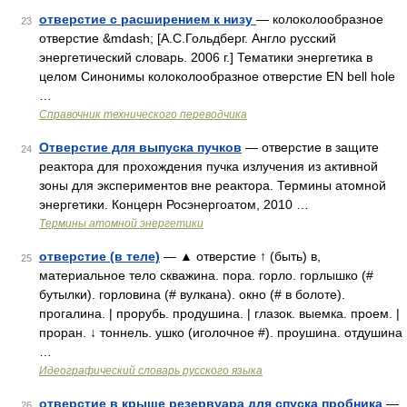
отверстие с расширением к низу
— колоколообразное
23
отверстие &mdash; [А.С.Гольдберг. Англо русский
энергетический словарь. 2006 г.] Тематики энергетика в
целом Синонимы колоколообразное отверстие EN bell hole
…
Справочник технического переводчика
Отверстие для выпуска пучков
— отверстие в защите
24
реактора для прохождения пучка излучения из активной
зоны для экспериментов вне реактора. Термины атомной
энергетики. Концерн Росэнергоатом, 2010 …
Термины атомной энергетики
отверстие (в теле)
— ▲ отверстие ↑ (быть) в,
25
материальное тело скважина. пора. горло. горлышко (#
бутылки). горловина (# вулкана). окно (# в болоте).
прогалина. | прорубь. продушина. | глазок. выемка. проем. |
проран. ↓ тоннель. ушко (иголочное #). проушина. отдушина
…
Идеографический словарь русского языка
отверстие в крыше резервуара для спуска пробника
—
26