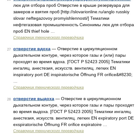
люк для отбора проб Отверстие в крыше резервуара для
замеров и взятия проб [http://slovarionline.ru/anglo russkiy
slovar neftegazovoy promyishlennosti/] Тематики
нефтегазовая промышленность Синонимы люк для отбора
проб EN thief hole …
Справочник технического переводчика
отверстие вдоха
— Отверстие в циркуляционном
27
дыхательном контуре, через которое газы и (или) пары
проходят во время вдоха. [ГОСТ Р 52423 2005] Тематики
ингаляц. анестезия, искусств. вентиляц. легких EN
inspiratory port DE inspiratorische Öffnung FR orifice&#8230;
…
Справочник технического переводчика
отверстие выдоха
— Отверстие в циркуляционном
28
дыхательном контуре, через которое газы и пары проходят
во время выдоха. [ГОСТ Р 52423 2005] Тематики ингаляц.
анестезия, искусств. вентиляц. легких EN expiratory port DE
exspiratorische Öffnung FR orifice expiratoire …
Справочник технического переводчика